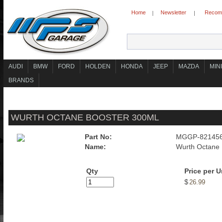
Home
Newsletter
Recomm
|
|
AUDI
BMW
FORD
HOLDEN
HONDA
JEEP
MAZDA
MINI
BRANDS
WURTH OCTANE BOOSTER 300ML
Part No:
MGGP-82145
Name:
Wurth Octane 
Qty
Price per U
$